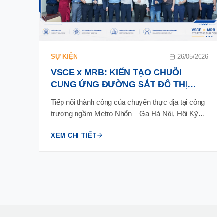
SỰ KIỆN
26/05/2026
VSCE x MRB: KIẾN TẠO CHUỖI
CUNG ỨNG ĐƯỜNG SẮT ĐÔ THỊ
TẦM NHÌN 2045 & HƯỚNG TỚI SỰ
Tiếp nối thành công của chuyến thực địa tại công
KIỆN RAIL&CONS 2026
trường ngầm Metro Nhổn – Ga Hà Nội, Hội Kỹ…
XEM CHI TIẾT