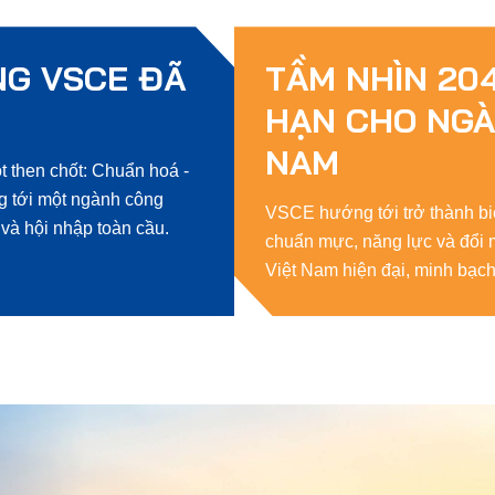
G VSCE ĐÃ
TẦM NHÌN 20
HẠN CHO NGÀ
NAM
t then chốt: Chuẩn hoá -
ng tới một ngành công
VSCE hướng tới trở thành bi
và hội nhập toàn cầu.
chuẩn mực, năng lực và đổi 
Việt Nam hiện đại, minh bạc