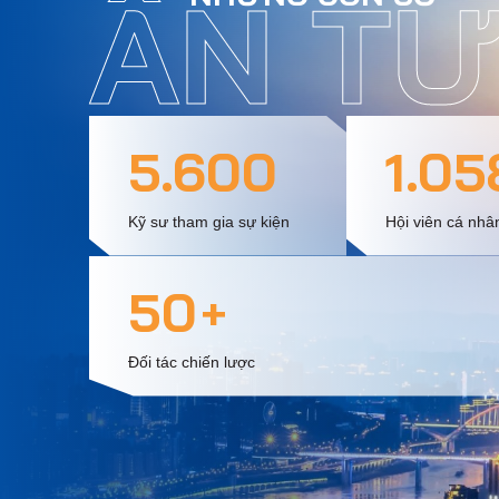
ẤN T
5.600
1.05
Kỹ sư tham gia sự kiện
Hội viên cá nhâ
50
+
Đối tác chiến lược