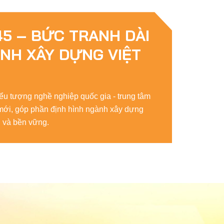
45 – BỨC TRANH DÀI
NH XÂY DỰNG VIỆT
ểu tượng nghề nghiệp quốc gia - trung tâm
mới, góp phần định hình ngành xây dựng
h và bền vững.