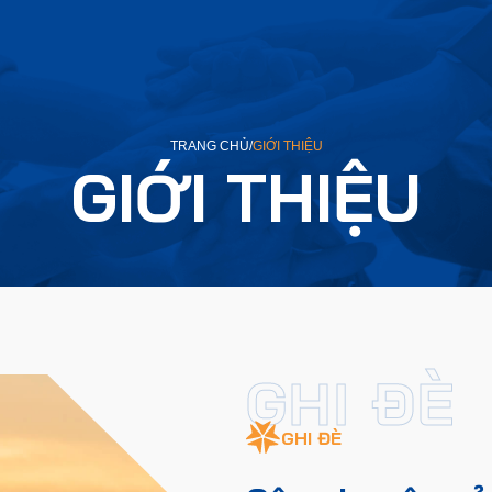
TRANG CHỦ
/
GIỚI THIỆU
GIỚI THIỆU
GHI ĐÈ