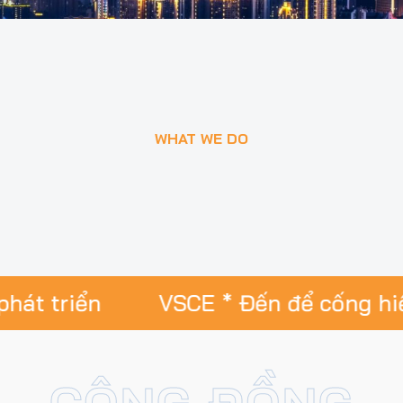
WHAT WE DO
n
VSCE * Đến để cống hiến - Ở lại