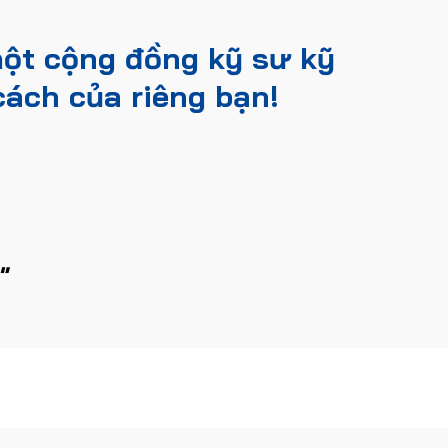
ột cộng đồng kỹ sư kỹ
cách của riêng bạn!
"