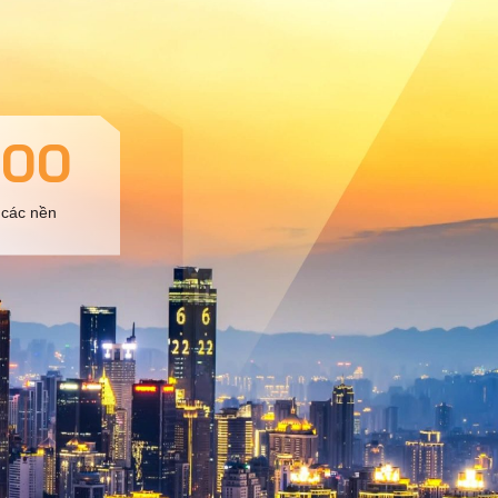
000
 các nền