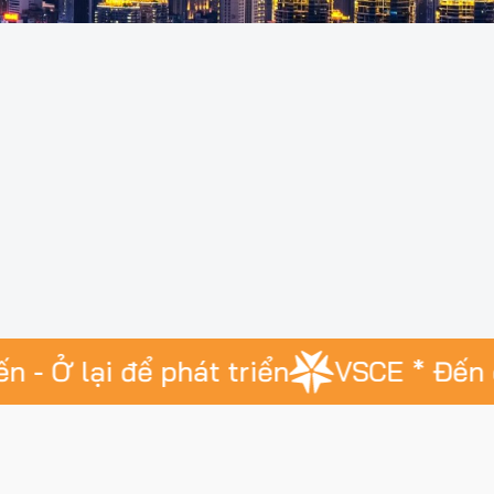
 để phát triển
VSCE * Đến để cống h