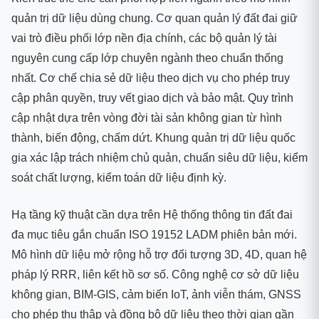
quản trị dữ liệu dùng chung. Cơ quan quản lý đất đai giữ
vai trò điều phối lớp nền địa chính, các bộ quản lý tài
nguyên cung cấp lớp chuyên ngành theo chuẩn thống
nhất. Cơ chế chia sẻ dữ liệu theo dịch vụ cho phép truy
cập phân quyền, truy vết giao dịch và bảo mật. Quy trình
cập nhật dựa trên vòng đời tài sản không gian từ hình
thành, biến động, chấm dứt. Khung quản trị dữ liệu quốc
gia xác lập trách nhiệm chủ quản, chuẩn siêu dữ liệu, kiểm
soát chất lượng, kiểm toán dữ liệu định kỳ.
Hạ tầng kỹ thuật cần dựa trên Hệ thống thông tin đất đai
đa mục tiêu gắn chuẩn ISO 19152 LADM phiên bản mới.
Mô hình dữ liệu mở rộng hỗ trợ đối tượng 3D, 4D, quan hệ
pháp lý RRR, liên kết hồ sơ số. Công nghệ cơ sở dữ liệu
không gian, BIM-GIS, cảm biến IoT, ảnh viễn thám, GNSS
cho phép thu thập và đồng bộ dữ liệu theo thời gian gần