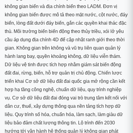
không gian biển và địa chính biển theo LADM. Đơn vị
không gian biển được mô tả theo mặt nước, cột nước, đáy
biển, lòng đất dưới đáy biển, gắn các quyền khai thác đặc
thù. Môi trường biển biến động theo thủy triều, xói lở yêu
cầu áp dụng địa chính 4D để cập nhật ranh giới theo thời
gian. Không gian trên không và vũ trụ liên quan quản lý
hành lang bay, quyền khoảng không, dữ liệu viễn thám.
Dữ liệu vệ tinh được tích hợp nhằm giám sát biến động
đất đai, rừng, biển, hỗ trợ quản trị chủ động. Chiến lược
triển khai Cơ sở dữ liệu đất đai quốc gia mở rộng cần kết
hợp hạ tầng công nghệ, chuẩn dữ liệu, quy trình nghiệp
vụ. Cơ sở dữ liệu đất đai đóng vai trò trung tâm kết nối với
dân cư, thuế, xây dựng thông qua nền tảng tích hợp dữ
liệu. Quy trình số hóa, chuẩn hóa, làm sạch, làm giàu dữ
liệu bảo đảm chất lượng thông tin. Lộ trình đến 2030
hướng tới vận hành hệ thống quản lý không gian phát