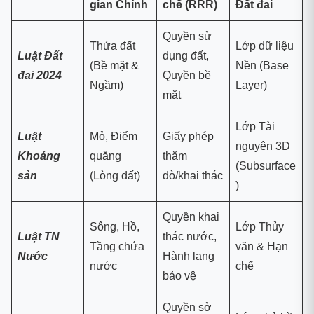
gian Chính
chế (RRR)
Đất đai
Quyền sử
Thửa đất
Lớp dữ liệu
Luật Đất
dụng đất,
(Bề mặt &
Nền (Base
đai 2024
Quyền bề
Ngầm)
Layer)
mặt
Lớp Tài
Luật
Mỏ, Điểm
Giấy phép
nguyên 3D
Khoáng
quặng
thăm
(Subsurface
sản
(Lòng đất)
dò/khai thác
)
Quyền khai
Sông, Hồ,
Lớp Thủy
Luật TN
thác nước,
Tầng chứa
văn & Hạn
Nước
Hành lang
nước
chế
bảo vệ
Quyền sở