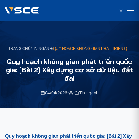
VI
TRANG CHỦ
/
TIN NGÀNH
/
QUY HOẠCH KHÔNG GIAN PHÁT TRIỂN QUỐC GIA: [BÀI 2] XÂY DỰNG CƠ SỞ DỮ LIỆU ĐẤT ĐAI
Quy hoạch không gian phát triển quốc
gia: [Bài 2] Xây dựng cơ sở dữ liệu đất
đai
04/04/2026
•
•
Tin ngành
Quy hoạch không gian phát triển quốc gia: [Bài 2] Xây