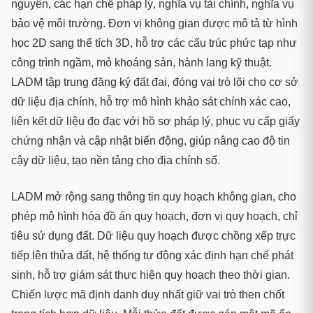
nguyên, các hạn chế pháp lý, nghĩa vụ tài chính, nghĩa vụ
bảo vệ môi trường. Đơn vị không gian được mô tả từ hình
học 2D sang thể tích 3D, hỗ trợ các cấu trúc phức tạp như
công trình ngầm, mỏ khoáng sản, hành lang kỹ thuật.
LADM tập trung đăng ký đất đai, đóng vai trò lõi cho cơ sở
dữ liệu địa chính, hỗ trợ mô hình khảo sát chính xác cao,
liên kết dữ liệu đo đạc với hồ sơ pháp lý, phục vụ cấp giấy
chứng nhận và cập nhật biến động, giúp nâng cao độ tin
cậy dữ liệu, tạo nền tảng cho địa chính số.
LADM mở rộng sang thông tin quy hoạch không gian, cho
phép mô hình hóa đồ án quy hoạch, đơn vị quy hoạch, chỉ
tiêu sử dụng đất. Dữ liệu quy hoạch được chồng xếp trực
tiếp lên thửa đất, hệ thống tự động xác định hạn chế phát
sinh, hỗ trợ giám sát thực hiện quy hoạch theo thời gian.
Chiến lược mã định danh duy nhất giữ vai trò then chốt