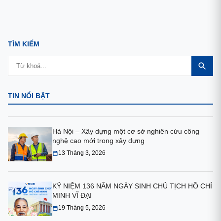
TÌM KIẾM
TIN NỔI BẬT
Hà Nội – Xây dựng một cơ sở nghiên cứu công
nghệ cao mới trong xây dựng
13 Tháng 3, 2026
KỶ NIỆM 136 NĂM NGÀY SINH CHỦ TỊCH HỒ CHÍ
MINH VĨ ĐẠI
19 Tháng 5, 2026