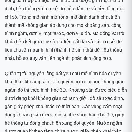
trong tích hợp dữ liệu. Mỗi thửa đất được gán một mã ổn
định, liên thông với cơ sở dữ liệu dân cư và nền tảng địa
chỉ số. Trong mô hình mở rộng, mã định danh phát triển
thành mã không gian áp dụng cho mỏ khoáng sản, công
trình ngầm, đơn vị mặt nước, đơn vị biển. Mã đóng vai trò
khóa liên kết giữa cơ sở dữ liệu đất đai và các cơ sở dữ
liệu chuyên ngành, hình thành hệ sinh thái dữ liệu thống
nhất, hỗ trợ truy vấn liên ngành, phân tích tổng hợp.
Quản trị tài nguyên lòng đất yêu cầu mô hình hóa quyền
khai thác khoáng sản, tài nguyên nước ngầm, không gian
ngầm đô thị theo hình học 3D. Khoáng sản được biểu diễn
dưới dạng khối không gian có ranh giới, độ sâu xác định,
gắn giấy phép khai thác có thời hạn. Các vùng cấm hoạt
động khoáng sản được mô tả như vùng hạn chế 3D, giúp
hệ thống tự động phát hiện xung đột quyền. Nước ngầm
được quản lý theo tầng chứa nước, giấy phép khai thác