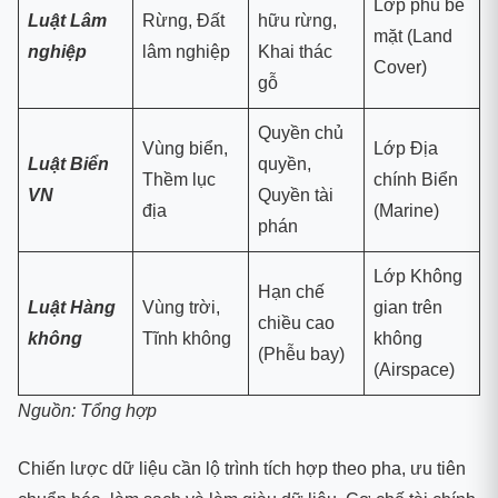
Lớp phủ bề
Luật Lâm
Rừng, Đất
hữu rừng,
mặt (Land
nghiệp
lâm nghiệp
Khai thác
Cover)
gỗ
Quyền chủ
Vùng biển,
Lớp Địa
Luật Biển
quyền,
Thềm lục
chính Biển
VN
Quyền tài
địa
(Marine)
phán
Lớp Không
Hạn chế
Luật Hàng
Vùng trời,
gian trên
chiều cao
không
Tĩnh không
không
(Phễu bay)
(Airspace)
Nguồn: Tổng hợp
Chiến lược dữ liệu cần lộ trình tích hợp theo pha, ưu tiên